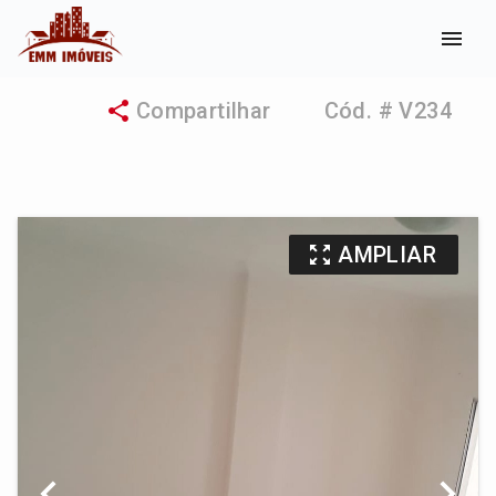
menu
share
Compartilhar
Cód. # V234
zoom_out_map
AMPLIAR
chevron_left
chevron_right