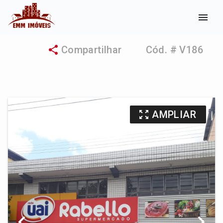
menu
share
Compartilhar
Cód. # V186
zoom_out_map
AMPLIAR
chevron_left
chevron_right