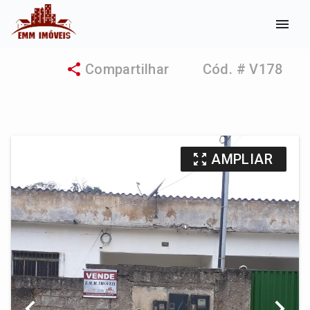
menu
share
Compartilhar
Cód. # V178
zoom_out_map
AMPLIAR
chevron_left
chevron_right