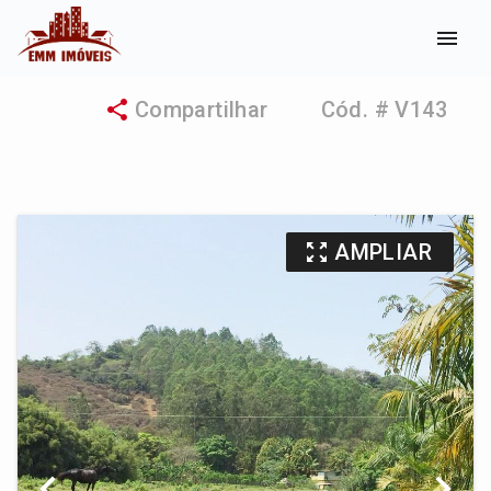
menu
share
Compartilhar
Cód. # V143
zoom_out_map
AMPLIAR
chevron_left
chevron_right