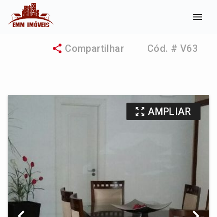
menu
share
Compartilhar
Cód. # V63
zoom_out_map
AMPLIAR
chevron_left
chevron_right